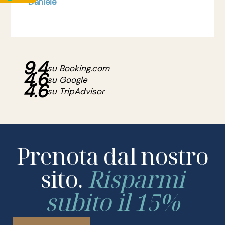
Daniele
9.4
su Booking.com
4.6
su Google
4.6
su TripAdvisor
Prenota dal nostro
sito.
Risparmi
subito il 15%