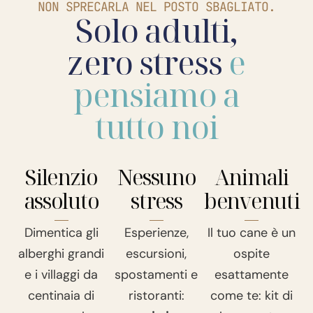
NON SPRECARLA NEL POSTO SBAGLIATO.
Solo adulti,
zero stress
e
pensiamo a
tutto noi
Silenzio
Nessuno
Animali
assoluto
stress
benvenuti
Dimentica gli
Esperienze,
Il tuo cane è un
alberghi grandi
escursioni,
ospite
e i villaggi da
spostamenti e
esattamente
centinaia di
ristoranti:
come te: kit di