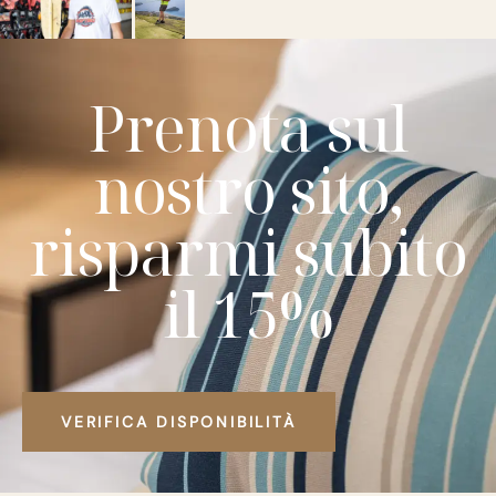
Prenota sul
nostro sito,
risparmi subito
il 15%
VERIFICA DISPONIBILITÀ