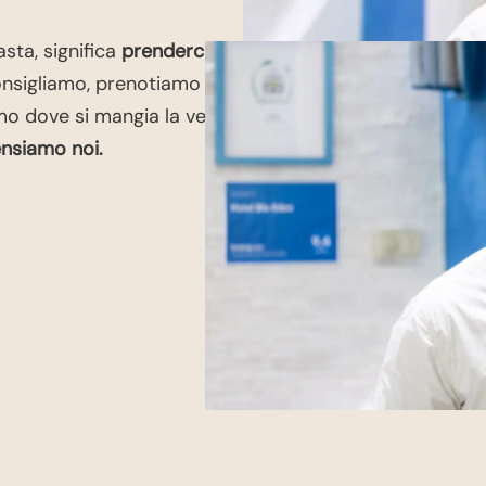
asta, significa
prenderci
consigliamo, prenotiamo
amo dove si mangia la vera
ensiamo noi.