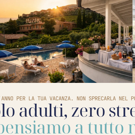
’ANNO PER LA TUA VACANZA. NON SPRECARLA NEL P
lo adulti, zero str
pensiamo a tutto 