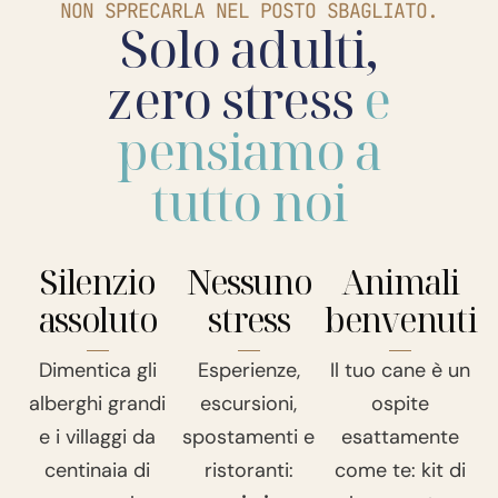
NON SPRECARLA NEL POSTO SBAGLIATO.
Solo adulti,
zero stress
e
pensiamo a
tutto noi
Silenzio
Nessuno
Animali
assoluto
stress
benvenuti
Dimentica gli
Esperienze,
Il tuo cane è un
alberghi grandi
escursioni,
ospite
e i villaggi da
spostamenti e
esattamente
centinaia di
ristoranti:
come te: kit di