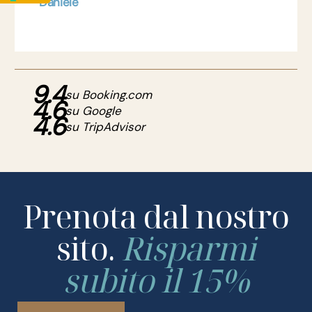
Daniele
9.4
su Booking.com
4.6
su Google
4.6
su TripAdvisor
Prenota dal nostro
sito.
Risparmi
subito il 15%