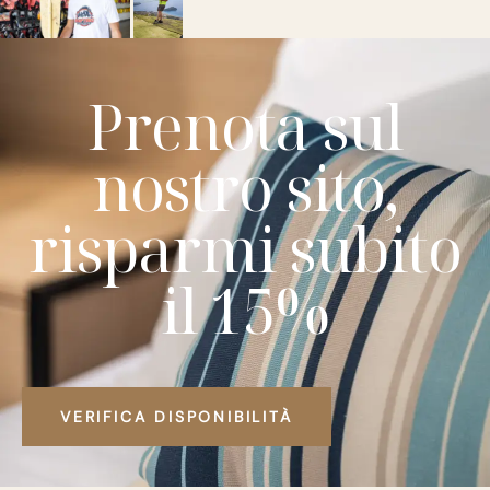
Prenota sul
nostro sito,
risparmi subito
il 15%
VERIFICA DISPONIBILITÀ